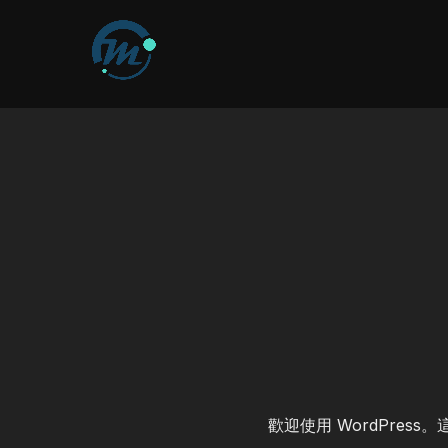
Skip
to
content
歡迎使用 WordPre